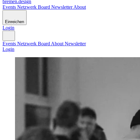
bremen
.
design
Events
Netzwerk
Board
Newsletter
About
Einreichen
Login
Events
Netzwerk
Board
About
Newsletter
Login