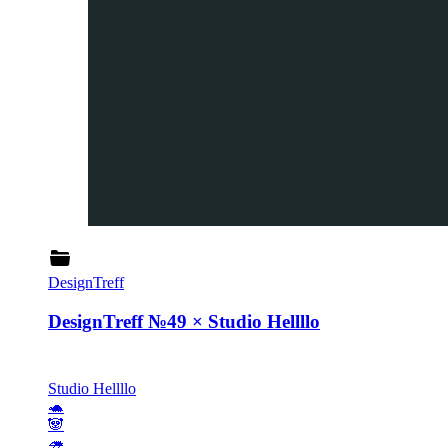
DesignTreff
DesignTreff №49 × Studio Hellllo
Studio Hellllo
🐢
🐼
🦔